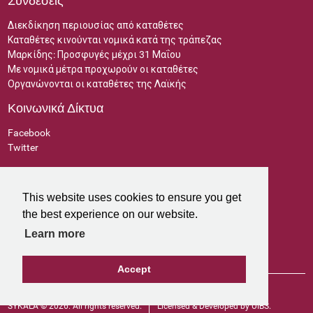
Συνδέσεις
Διεκδίκηση περιουσίας από καταθέτες
Καταθέτες κινούνται νομικά κατά της τράπεζας
Μαρκίδης: Προσφυγές μέχρι 31 Μαΐου
Με νομικά μέτρα προχωρούν οι καταθέτες
Οργανώνονται οι καταθέτες της Λαϊκής
Κοινωνικά Δίκτυα
Facebook
Twitter
Website Credits
Cyprus University of Technology
This website uses cookies to ensure you get
the best experience on our website.
Learn more
Accept
Πολιτική Απορρήτου
Χάρτης Ιστοσελίδας
SYKALA © 2026. All rights reserved.
Licensed & Developed by
UIBS.